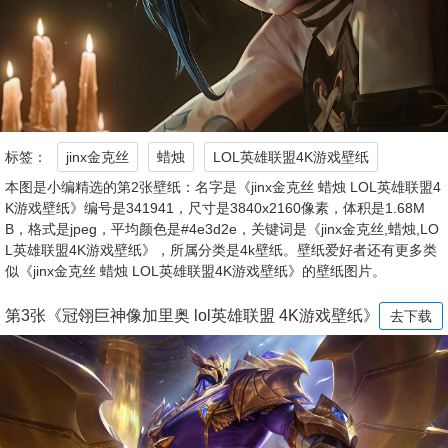
标签：
jinx金克丝
蜡烛
LOL英雄联盟4K游戏壁纸
本图是小编精选的第2张壁纸：名字是《jinx金克丝 蜡烛 LOL英雄联盟4
K游戏壁纸》编号是341941，尺寸是3840x2160像素，体积是1.68M
B，格式是jpeg，平均颜色是#4e3d2e，关键词是《jinx金克丝,蜡烛,LO
L英雄联盟4K游戏壁纸》，所属分类是4k壁纸。壁纸爱好者还有更多类
似《jinx金克丝 蜡烛 LOL英雄联盟4K游戏壁纸》的壁纸图片。
第3张《冠翎巨神像加里奥 lol英雄联盟 4K游戏壁纸》
去下载