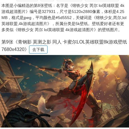
本图是小编精选的第8张壁纸：名字是《镕铁少女 芮尔 lol英雄联盟 4k
游戏超清图片》编号是327931，尺寸是5120x2880像素，体积是4.25
MB，格式是jpeg，平均颜色是#5d5552，关键词是《镕铁少女,芮尔,lol
英雄联盟,4k游戏超清图片》，所属分类是5k壁纸。壁纸爱好者还有更
多类似《镕铁少女 芮尔 lol英雄联盟 4k游戏超清图片》的壁纸图片。
第9张《青钢影 莫测之影 同人 卡蜜尔LOL英雄联盟8k游戏壁纸
7680x4320》
去下载