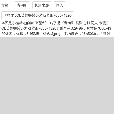
标签：
青钢影
莫测之影
同人
卡蜜尔LOL英雄联盟8k游戏壁纸7680x4320
本图是小编精选的第9张壁纸：名字是《青钢影 莫测之影 同人 卡蜜尔L
OL英雄联盟8k游戏壁纸7680x4320》编号是329496，尺寸是7680x43
20像素，体积是3.95MB，格式是jpeg，平均颜色是#6a503b，关键词
是《青钢影,莫测之影,同人,卡蜜尔LOL英雄联盟8k游戏壁纸7680x432
0》，所属分类是8k壁纸。壁纸爱好者还有更多类似《青钢影 莫测之影
同人 卡蜜尔LOL英雄联盟8k游戏壁纸7680x4320》的壁纸图片。
第10张《逆命者-塔里克 LOL英雄联盟 8K游戏壁纸 7680x432
0》
去下载