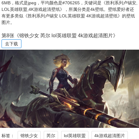
6MB，格式是jpeg，平均颜色是#706265，关键词是《胜利系列卢锡安,
LOL英雄联盟,4K游戏超清壁纸》，所属分类是4k壁纸。壁纸爱好者还
有更多类似《胜利系列卢锡安 LOL英雄联盟 4K游戏超清壁纸》的壁纸
图片。
第8张《镕铁少女 芮尔 lol英雄联盟 4k游戏超清图片》
去下载
标签：
镕铁少女
芮尔
lol英雄联盟
4k游戏超清图片