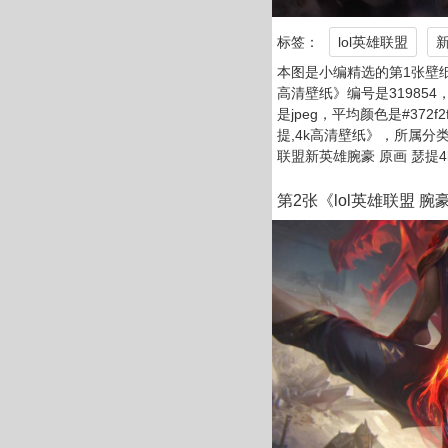
标签：
lol英雄联盟
本图是小编精选的第1张壁纸
高清壁纸》编号是319854，
是jpeg，平均颜色是#372
提,4k高清壁纸》，所属分
联盟新英雄腕豪 原画 瑟提
第2张《lol英雄联盟 腕