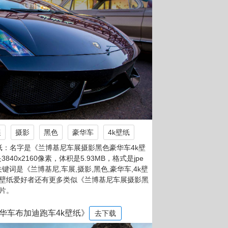
展
摄影
黑色
豪华车
4k壁纸
纸：名字是《兰博基尼车展摄影黑色豪华车4k壁
840x2160像素，体积是5.93MB，格式是jpe
关键词是《兰博基尼,车展,摄影,黑色,豪华车,4k壁
。壁纸爱好者还有更多类似《兰博基尼车展摄影黑
片。
华车布加迪跑车4k壁纸》
去下载