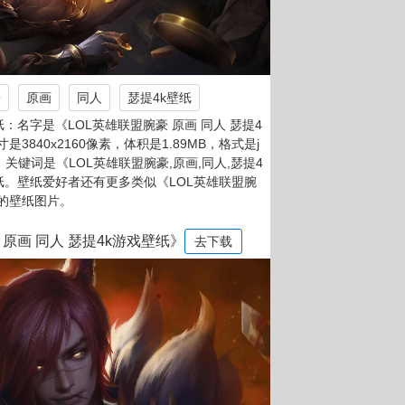
豪
原画
同人
瑟提4k壁纸
：名字是《LOL英雄联盟腕豪 原画 同人 瑟提4
是3840x2160像素，体积是1.89MB，格式是j
8，关键词是《LOL英雄联盟腕豪,原画,同人,瑟提4
纸。壁纸爱好者还有更多类似《LOL英雄联盟腕
》的壁纸图片。
 原画 同人 瑟提4k游戏壁纸》
去下载