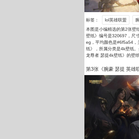
标签：
lol英雄联盟
本图是小编精选的第2张壁纸：
壁纸》编号是320697，尺寸是
eg，平均颜色是#6f5a54
纸》，所属分类是4k壁纸。
龙尊者 瑟提4k壁纸》的壁
第3张《腕豪 瑟提 英雄