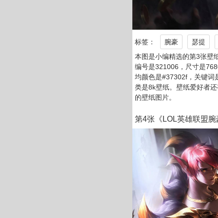
标签：
腕豪
瑟提
本图是小编精选的第3张壁纸
编号是321006，尺寸是768
均颜色是#37302f，关键
类是8k壁纸。壁纸爱好者还
的壁纸图片。
第4张《LOL英雄联盟腕