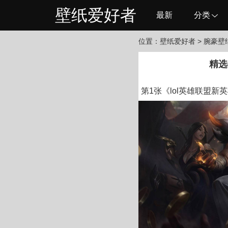
壁纸爱好者
最新
分类
位置：
壁纸爱好者
> 腕豪壁
精选
第1张《lol英雄联盟新