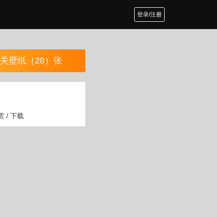
登录/注册
关壁纸（28）张
 / 下载