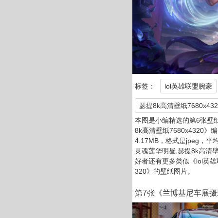
标签：
lol英雄联盟腕豪
瑟提8k高清壁纸7680x432
本图是小编精选的第6张壁纸
8k高清壁纸7680x4320》
4.17MB，格式是jpeg，平
灵魂莲华明昼,瑟提8k高清壁
好者还有更多类似《lol英雄
320》的壁纸图片。
第7张《兰博基尼车展摄