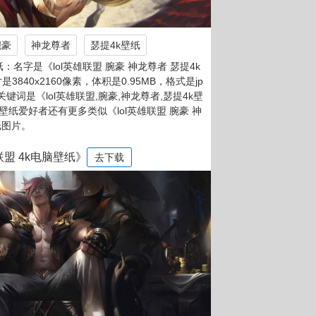
腕豪
神龙尊者
瑟提4k壁纸
名字是《lol英雄联盟 腕豪 神龙尊者 瑟提4k
3840x2160像素，体积是0.95MB，格式是jp
，关键词是《lol英雄联盟,腕豪,神龙尊者,瑟提4k壁
壁纸爱好者还有更多类似《lol英雄联盟 腕豪 神
纸图片。
联盟 4k电脑壁纸》
去下载