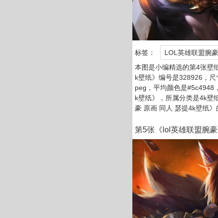
标签：
LOL英雄联盟腕
本图是小编精选的第4张壁纸
k壁纸》编号是328926，尺寸
peg，平均颜色是#5c494
k壁纸》，所属分类是4k壁
豪 原画 同人 瑟提4k壁纸
第5张《lol英雄联盟腕豪