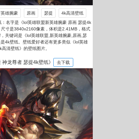
新英雄腕豪
原画
瑟提
4k高清壁纸
：名字是《lol英雄联盟新英雄腕豪 原画 瑟提4k
尺寸是3840x2160像素，体积是2.41MB，格式
f2f，关键词是《lol英雄联盟,新英雄腕豪,原画,瑟
类是4k壁纸。壁纸爱好者还有更多类似《lol英雄
4k高清壁纸》的壁纸图片。
豪 神龙尊者 瑟提4k壁纸》
去下载