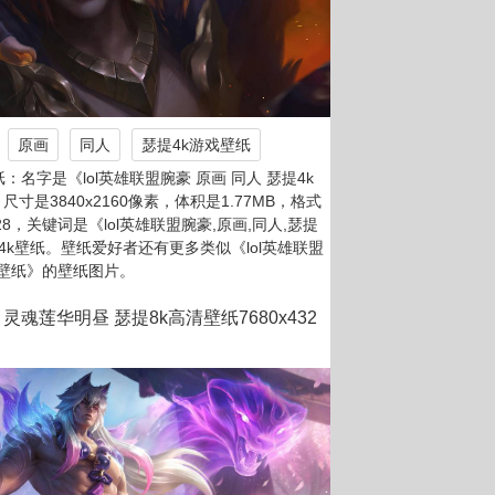
原画
同人
瑟提4k游戏壁纸
名字是《lol英雄联盟腕豪 原画 同人 瑟提4k
尺寸是3840x2160像素，体积是1.77MB，格式
928，关键词是《lol英雄联盟腕豪,原画,同人,瑟提
4k壁纸。壁纸爱好者还有更多类似《lol英雄联盟
戏壁纸》的壁纸图片。
 灵魂莲华明昼 瑟提8k高清壁纸7680x432