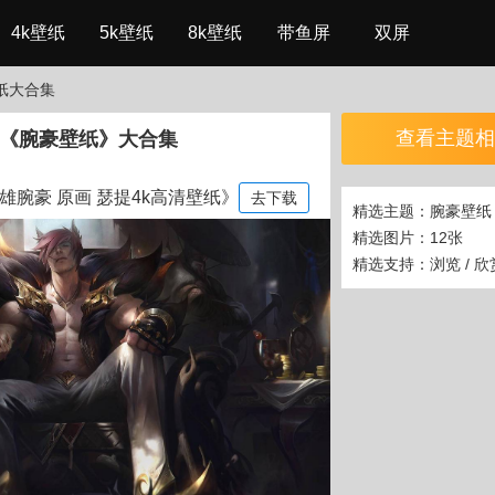
4k壁纸
5k壁纸
8k壁纸
带鱼屏
双屏
纸大合集
查看主题相
《腕豪壁纸》大合集
英雄腕豪 原画 瑟提4k高清壁纸》
去下载
精选主题：腕豪壁纸
精选图片：12张
精选支持：浏览 / 欣赏