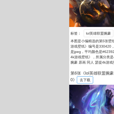
标签：
lol英雄联盟腕豪
本图是小编精选的第5张壁纸：
游戏壁纸》编号是330420，
是jpeg，平均颜色是#623
4k游戏壁纸》，所属分类是
腕豪 原画 同人 瑟提4k游
第6张《lol英雄联盟腕豪
0》
去下载