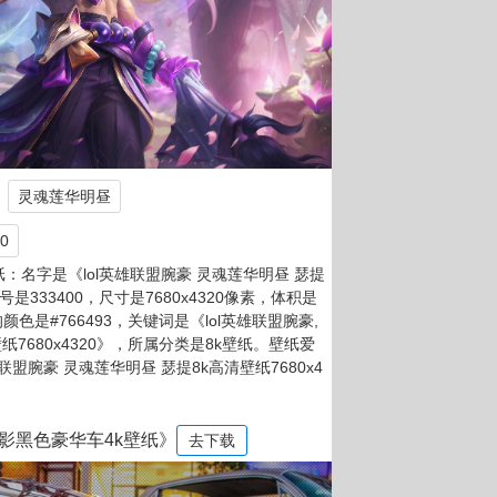
灵魂莲华明昼
0
：名字是《lol英雄联盟腕豪 灵魂莲华明昼 瑟提
编号是333400，尺寸是7680x4320像素，体积是
均颜色是#766493，关键词是《lol英雄联盟腕豪,
纸7680x4320》，所属分类是8k壁纸。壁纸爱
联盟腕豪 灵魂莲华明昼 瑟提8k高清壁纸7680x4
影黑色豪华车4k壁纸》
去下载