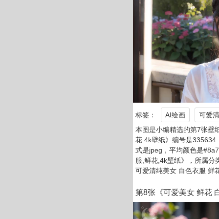
标签：
AI绘画
可爱
本图是小编精选的第7张壁纸
花 4k壁纸》编号是335634
式是jpeg，平均颜色是#8a
服,鲜花,4k壁纸》，所属
可爱清纯美女 白色衣服 鲜
第8张《可爱美女 鲜花 