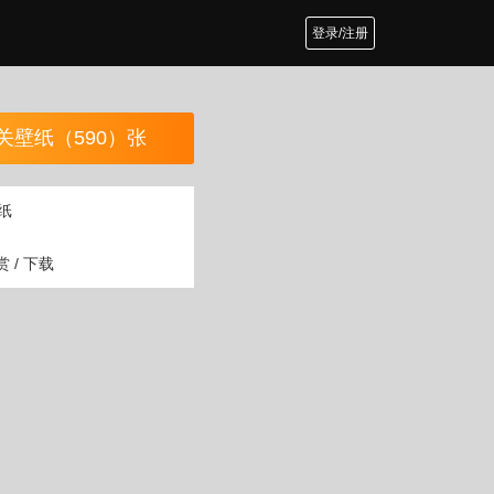
登录/注册
关壁纸（590）张
纸
 / 下载