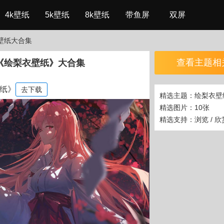
4k壁纸
5k壁纸
8k壁纸
带鱼屏
双屏
壁纸大合集
查看主题相
《绘梨衣壁纸》大合集
壁纸》
去下载
精选主题：绘梨衣壁
精选图片：10张
精选支持：浏览 / 欣赏