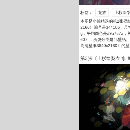
标签：
龙族
上杉绘梨衣
本图是小编精选的第2张壁纸
2160》编号是344186，尺
g，平均颜色是#9a757a，
60》，所属分类是4k壁纸
高清壁纸3840x2160》的
第3张《上杉绘梨衣 水 鱼