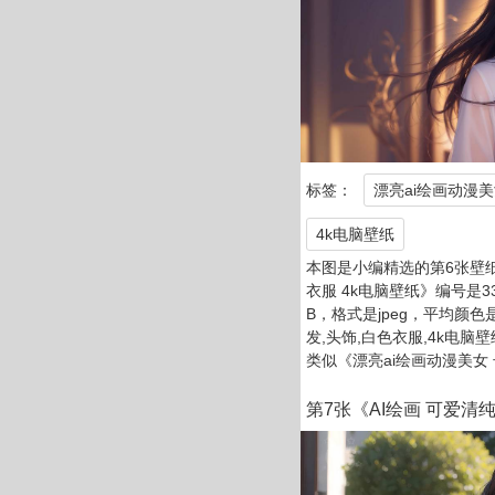
标签：
漂亮ai绘画动漫
4k电脑壁纸
本图是小编精选的第6张壁纸
衣服 4k电脑壁纸》编号是335
B，格式是jpeg，平均颜色是
发,头饰,白色衣服,4k电
类似《漂亮ai绘画动漫美女 
第7张《AI绘画 可爱清纯