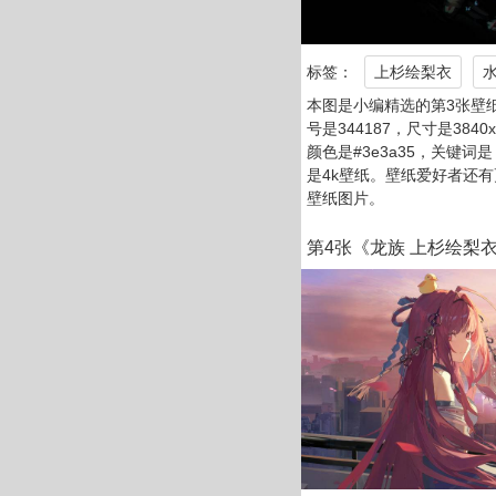
标签：
上杉绘梨衣
本图是小编精选的第3张壁纸
号是344187，尺寸是3840
颜色是#3e3a35，关键词
是4k壁纸。壁纸爱好者还有
壁纸图片。
第4张《龙族 上杉绘梨衣3