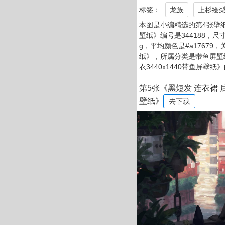
标签：
龙族
上杉绘梨
本图是小编精选的第4张壁纸：
壁纸》编号是344188，尺寸是
g，平均颜色是#a17679，
纸》，所属分类是带鱼屏壁
衣3440x1440带鱼屏壁
第5张《黑短发 连衣裙 后
壁纸》
去下载