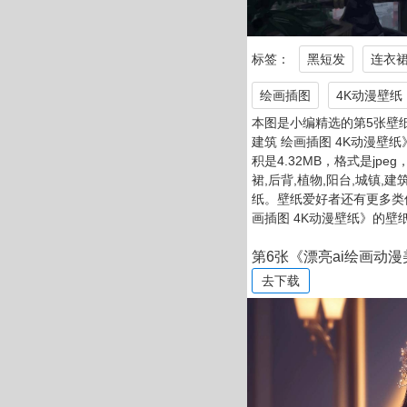
标签：
黑短发
连衣
绘画插图
4K动漫壁纸
本图是小编精选的第5张壁纸
建筑 绘画插图 4K动漫壁纸》
积是4.32MB，格式是jpe
裙,后背,植物,阳台,城镇,
纸。壁纸爱好者还有更多类似《
画插图 4K动漫壁纸》的壁
第6张《漂亮ai绘画动漫
去下载