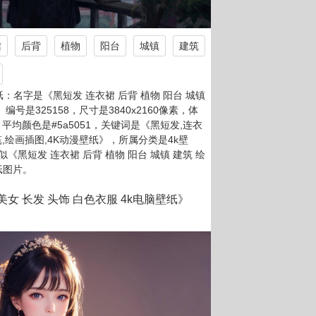
裙
后背
植物
阳台
城镇
建筑
：名字是《黑短发 连衣裙 后背 植物 阳台 城镇
编号是325158，尺寸是3840x2160像素，体
g，平均颜色是#5a5051，关键词是《黑短发,连衣
建筑,绘画插图,4K动漫壁纸》，所属分类是4k壁
黑短发 连衣裙 后背 植物 阳台 城镇 建筑 绘
纸图片。
美女 长发 头饰 白色衣服 4k电脑壁纸》