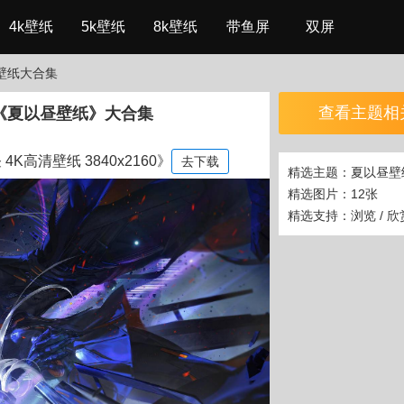
4k壁纸
5k壁纸
8k壁纸
带鱼屏
双屏
壁纸大合集
查看主题相
《夏以昼壁纸》大合集
K高清壁纸 3840x2160》
去下载
精选主题：夏以昼壁
精选图片：12张
精选支持：浏览 / 欣赏