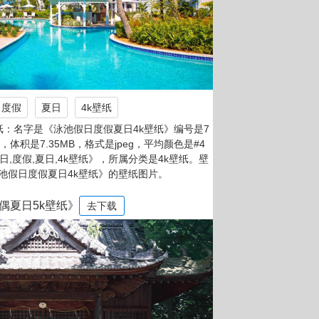
度假
夏日
4k壁纸
纸：名字是《泳池假日度假夏日4k壁纸》编号是7
素，体积是7.35MB，格式是jpeg，平均颜色是#4
假日,度假,夏日,4k壁纸》，所属分类是4k壁纸。壁
池假日度假夏日4k壁纸》的壁纸图片。
偶夏日5k壁纸》
去下载