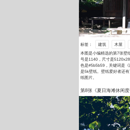
标签：
建筑
木屋
本图是小编精选的第7张壁
号是1140，尺寸是5120x2
色是#5b5b59，关键词是《
是5k壁纸。壁纸爱好者还
纸图片。
第8张《夏日海滩休闲度