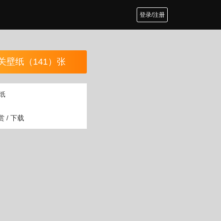
登录/注册
关壁纸（141）张
纸
 / 下载