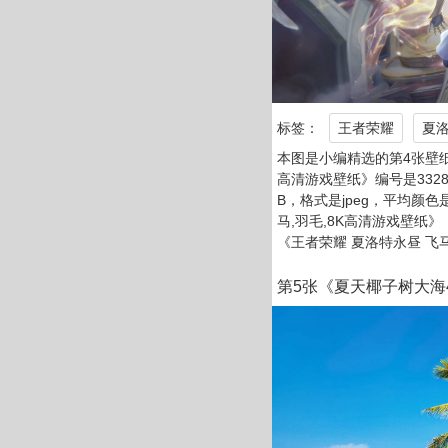
标签：
王者荣耀
夏
本图是小编精选的第4张壁纸
高清游戏壁纸》编号是33280
B，格式是jpeg，平均颜色
马,羽毛,8K高清游戏壁纸
《王者荣耀 夏洛特永昼 飞
第5张《夏天椰子树大海