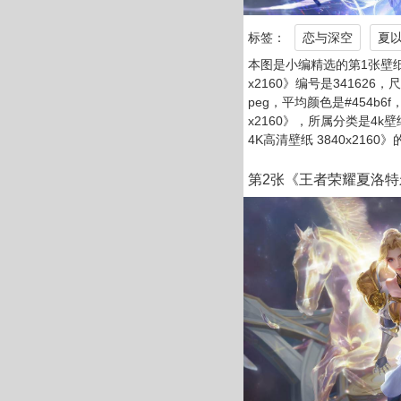
标签：
恋与深空
夏
本图是小编精选的第1张壁纸：
x2160》编号是341626，
peg，平均颜色是#454b6
x2160》，所属分类是4
4K高清壁纸 3840x216
第2张《王者荣耀夏洛特