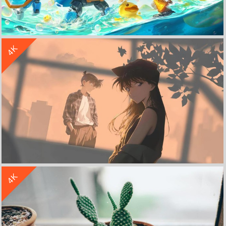
收 藏
立 即 下 载
4K
王者荣耀 小黄鸭 4K高清游戏壁纸 3840x2160
收 藏
立 即 下 载
4K
黄昏窗边动漫人物小兰和柯南4K电脑壁纸3840x2160