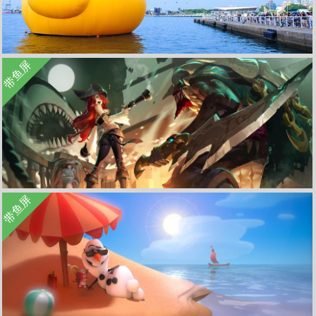
收 藏
立 即 下 载
带鱼屏
小黄鸭5k壁纸
收 藏
立 即 下 载
带鱼屏
lol英雄联盟的派克女枪小鱼人游戏带鱼屏壁纸
收 藏
立 即 下 载