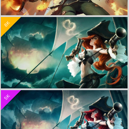
收 藏
立 即 下 载
8K
英雄联盟lol插画 赏金猎人 厄运小姐4k壁纸
收 藏
立 即 下 载
5K
赏金猎人 厄运小姐 英雄联盟 4k高清壁纸