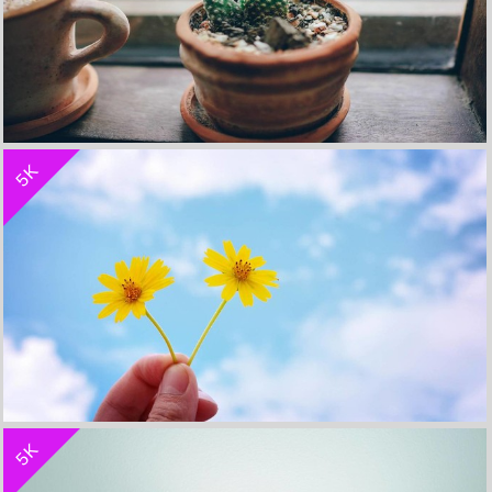
收 藏
立 即 下 载
5K
小清新盆栽仙人掌4k高清壁纸
收 藏
立 即 下 载
5K
手中的黄色小花5k壁纸