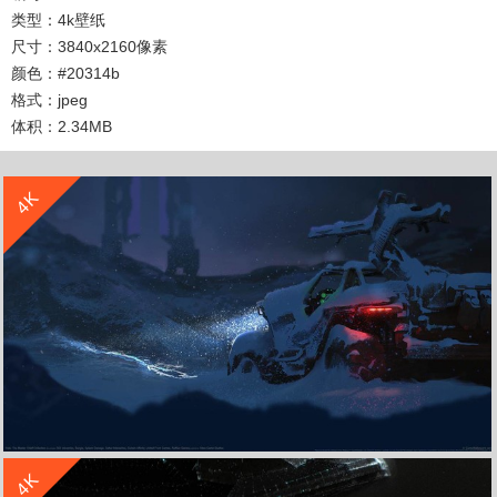
类型：4k壁纸
尺寸：3840x2160像素
颜色：#20314b
格式：jpeg
体积：2.34MB
收 藏
立 即 下 载
4K
收 藏
立 即 下 载
4K
《光环_士官长合集(Halo_ The Master Chief Collection)》4k游戏原画壁纸