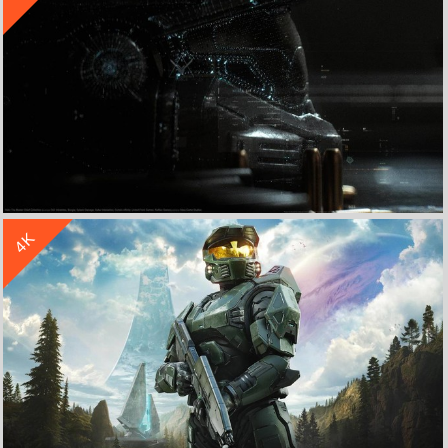
收 藏
立 即 下 载
4K
《光环 士官长合集》4k高清壁纸