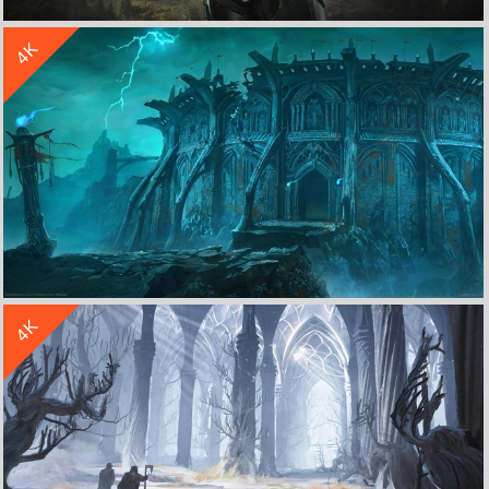
收 藏
立 即 下 载
4K
光环士官长4k高清游戏壁纸
收 藏
立 即 下 载
4K
《毁灭战士 永恒 Doom Eternal》游戏原画4k壁纸3840x2160