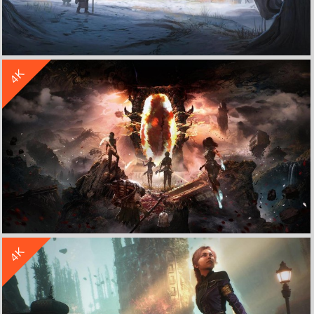
收 藏
立 即 下 载
4K
《指环王 重返莫瑞亚 The Lord of the Rings: Return to Moria》4k游戏壁纸
收 藏
立 即 下 载
4K
《光与影：33号远征队》游戏原画 4K壁纸 3840x2160