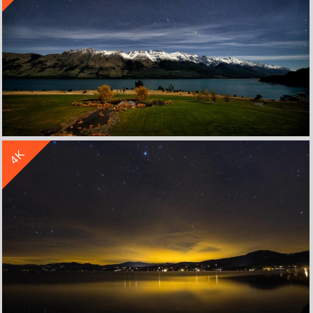
收 藏
立 即 下 载
4K
新西兰皇后镇瓦卡蒂普湖夜晚星空风景4k壁纸
收 藏
立 即 下 载