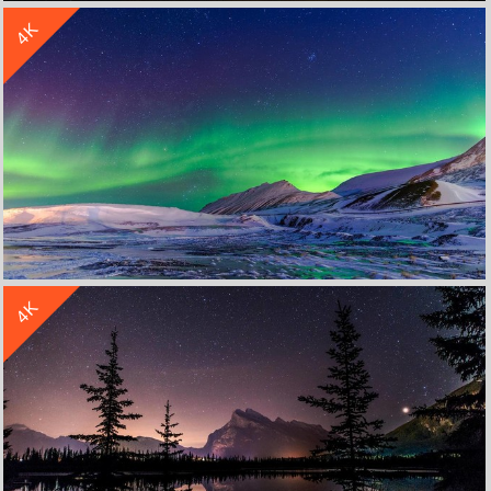
4K
美国加利福尼亚州太浩湖夜晚星空风景4k壁纸
收 藏
立 即 下 载
4K
挪威的晚上 美丽的星空风景 4K高清壁纸