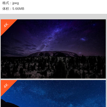
格式：jpeg
体积：5.66MB
收 藏
立 即 下 载
4K
收 藏
立 即 下 载
4K
澳大利亚艾尔斯岩无月亮的夜晚星空风景4k壁纸