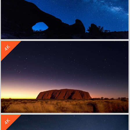
收 藏
立 即 下 载
4K
银河系拱形山洞犹他州国家公园夜晚星空风景4k壁纸
收 藏
立 即 下 载
4K
乌鲁鲁卡塔丘塔国家公园夜晚星空风景4k壁纸