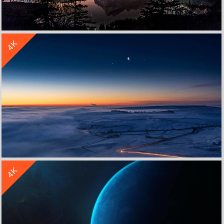
收 藏
立 即 下 载
4K
加拿大 班夫 国家公园 朱砂湖的星空 风景 4k高清壁纸
收 藏
立 即 下 载
4K
微软 Win10 美丽 夜空 风景 4k高清壁纸