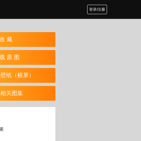
登录/注册
收 藏
载 原 图
机壁纸（横屏）
览相关图集
像素