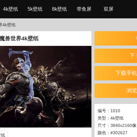
4k壁纸
5k壁纸
8k壁纸
带鱼屏
双屏
界4k壁纸
魔兽世界4k壁纸
下 
下载手
浏
编号：1010
类型：4k壁纸
尺寸：3840x2160
颜色：#302627
壁纸