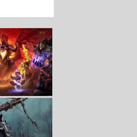
收 藏
立 即 下 载
收 藏
立 即 下 载
 编号322002