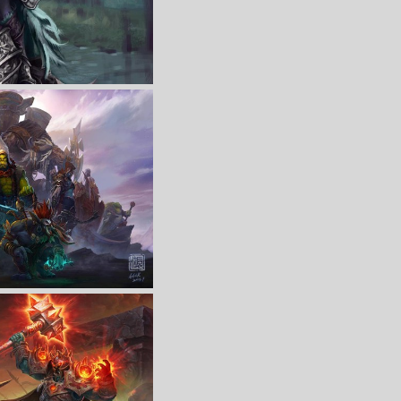
收 藏
立 即 下 载
 编号322510
收 藏
立 即 下 载
戏4k壁纸