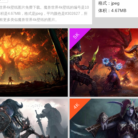
格式：jpeg
界4k壁纸图片免费下载。魔兽世界4k壁纸的编号是10
体积：4.67MB
体积是4.67MB，格式是jpeg，平均颜色是#302627，所
有更多类似魔兽世界4k壁纸的图片。
收 藏
立 即 下 载
5K
收 藏
立 即 下 载
4K
界 4k高清壁纸
《魔兽世界》4K游戏壁纸