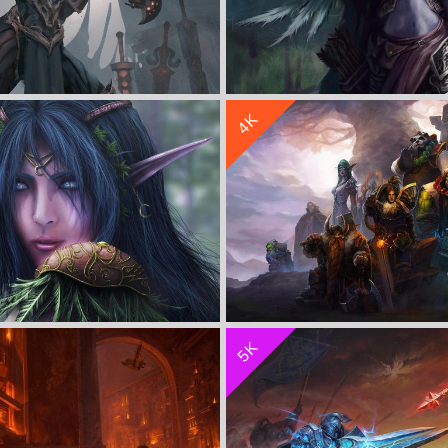
收 藏
立 即 下 载
4K
界》4k高清壁纸
《魔兽世界》4K游戏壁纸
收 藏
立 即 下 载
5K
暗夜精灵4k壁纸
魔兽世界角色游