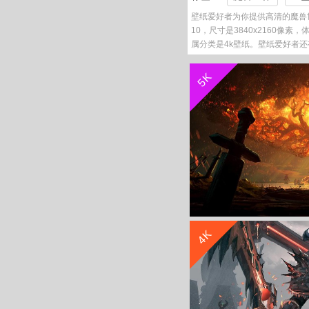
壁纸爱好者为你提供高清的魔兽世
10，尺寸是3840x2160像素，
属分类是4k壁纸。壁纸爱好者还
5K
4K
魔兽世