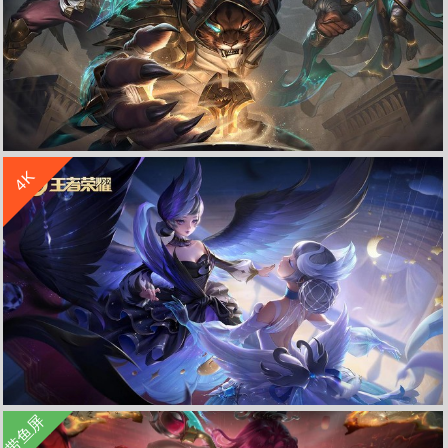
收 藏
立 即 下 载
4K
《英雄联盟 沙之守护 雷恩加尔》4K游戏高清壁纸
收 藏
立 即 下 载
带鱼屏
小乔 天鹅之梦《王者荣耀》4K高清图片