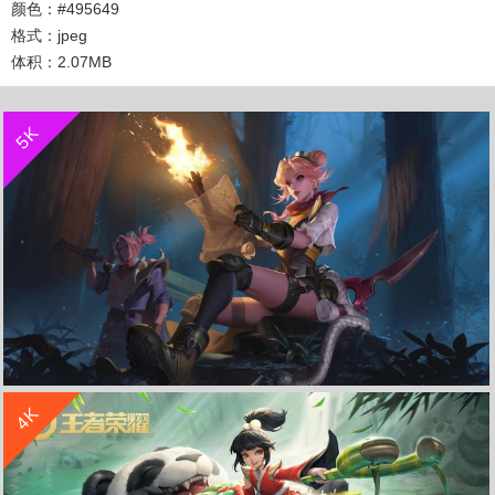
颜色：#495649
格式：jpeg
体积：2.07MB
收 藏
立 即 下 载
5K
收 藏
立 即 下 载
4K
迷踪丽影 阿轲《王者荣耀》4K游戏高清壁纸