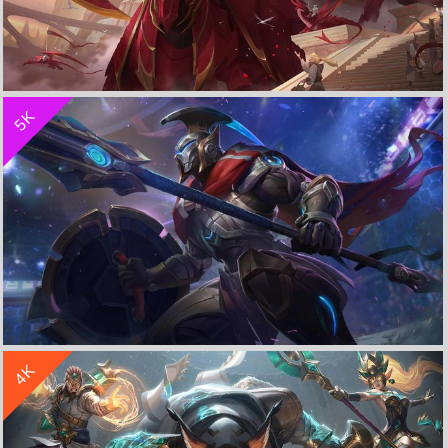
收 藏
立 即 下 载
5K
墨子 龙骑士《王者荣耀》4K游戏图片
收 藏
立 即 下 载
4K
《英雄联盟》不屈之枪 钢铁意志 潘森 4K游戏高清壁纸