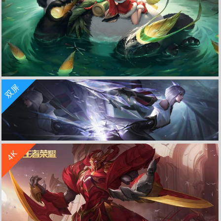
收 藏
立 即 下 载
双屏
阿古朵 熊喵少女《王者荣耀》4K高清图片
收 藏
立 即 下 载
4K
碎镜之刃镜 王者荣耀双屏游戏壁纸5120x1440