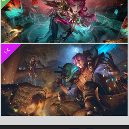
收 藏
立 即 下 载
5K
阿轲 罗刹妄海 王者荣耀 3440x1440带鱼屏高清游戏壁纸
夺宝奇兵 刘邦《王者荣耀》4K游戏高清壁纸