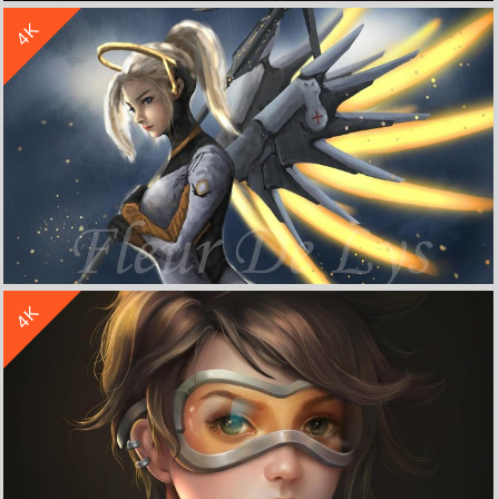
4K
《守望先锋》天使 4K电脑高清壁纸
收 藏
立 即 下 载
4K
《守望先锋》天使 4K高清桌面壁纸