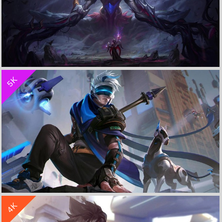
收 藏
立 即 下 载
5K
翠神 永恒之森 艾翁《LOL英雄联盟》4k高清电脑桌面
收 藏
立 即 下 载
4K
次元傲视-杨戬《王者荣耀》 4K高清电脑桌面