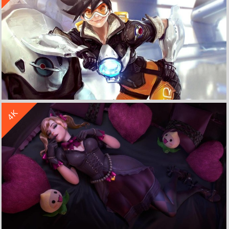
收 藏
立 即 下 载
4K
《守望先锋》猎空 4K桌面高清壁纸
收 藏
立 即 下 载