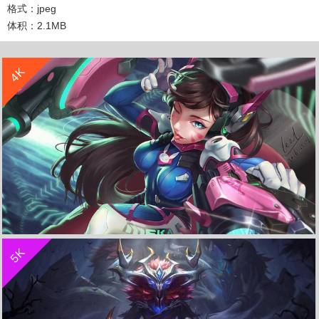
格式：jpeg
体积：2.1MB
收 藏
立 即 下 载
4K
收 藏
立 即 下 载
5K
《守望先锋》Dva 4K高清游戏壁纸