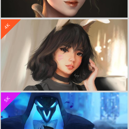
收 藏
立 即 下 载
4K
《守望先锋》猎空 4K高清电脑壁纸
收 藏
立 即 下 载
5K
《守望先锋》DVA 4K电脑桌面高清壁纸