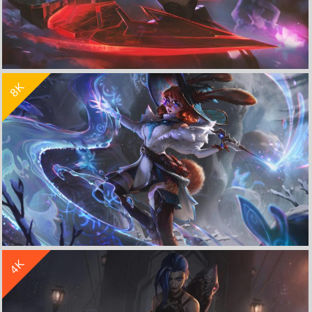
收 藏
立 即 下 载
8K
《英雄联盟 LOL》离群之刺 源计划 暗影 阿卡丽 4K游戏高清壁纸
收 藏
立 即 下 载
4K
LOL 英雄联盟 双界灵兔 原画 阿萝拉 8k游戏壁纸7680x4320