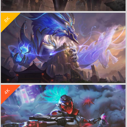
收 藏
立 即 下 载
8K
英雄联盟lol皮城女警 荒野治安官 凯特琳4k游戏壁纸
收 藏
立 即 下 载
4K
LOL英雄联盟 铸星龙王 青花瓷 奥瑞利安索尔8K游戏壁纸