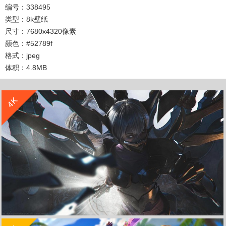
编号：338495
类型：8k壁纸
尺寸：7680x4320像素
颜色：#52789f
格式：jpeg
体积：4.8MB
收 藏
立 即 下 载
4K
收 藏
立 即 下 载