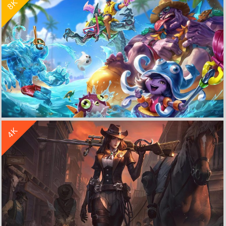
8K
英雄联盟lol 同人 刀锋舞者 夜刃 艾瑞莉娅4k游戏壁纸
收 藏
立 即 下 载
4K
lol英雄联盟 泳池派对 蒙多 扎克 德莱文 璐璐8k游戏壁纸