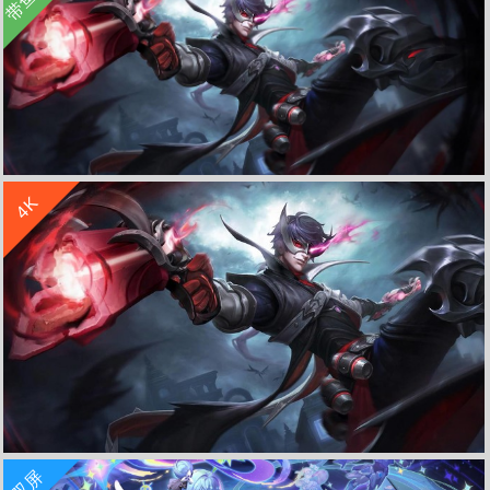
收 藏
立 即 下 载
4K
王者荣耀暗影游猎马可波罗3440x1440带鱼屏壁纸
收 藏
立 即 下 载
双屏