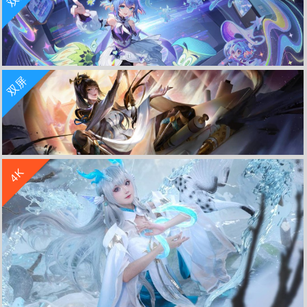
王者荣耀 暗影游猎马可波罗4k壁纸3840x2160
收 藏
立 即 下 载
双屏
王者荣耀 小乔 时之魔女闪光 5120x1440双屏游戏壁纸
收 藏
立 即 下 载
4K
王者荣耀惊鸿之笔上官婉儿5120x1440双屏壁纸