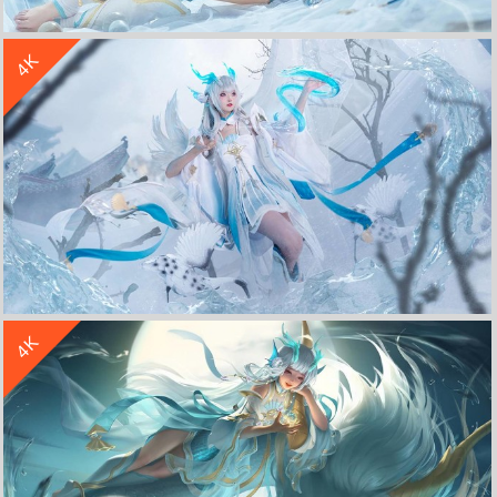
收 藏
立 即 下 载
4K
王者荣耀 西施 游龙清影 同人cos 5K高清美女壁纸
收 藏
立 即 下 载
4K
cosplay 王者荣耀西施 游龙清影 美女 4K电脑壁纸