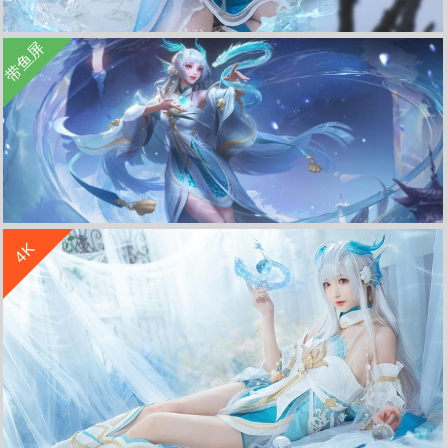
收 藏
立 即 下 载
带鱼屏
cosplay 王者荣耀西施 游龙清影 美女 4K电脑壁纸 4k手机壁纸
收 藏
立 即 下 载
4K
王者荣耀西施-游龙清影3440x1440带鱼屏壁纸