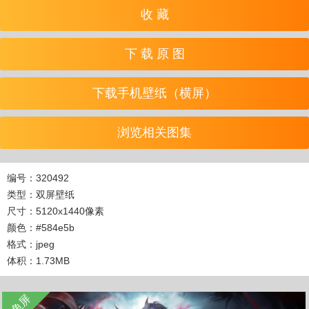
收 藏
下 载 原 图
下载手机壁纸（横屏）
浏览相关图集
编号：320492
类型：双屏壁纸
尺寸：5120x1440像素
颜色：#584e5b
格式：jpeg
体积：1.73MB
收 藏
立 即 下 载
带鱼屏