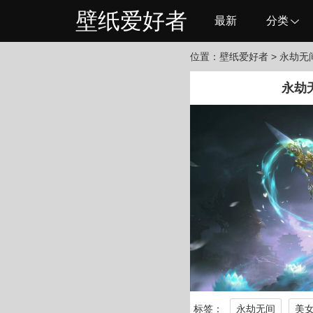
壁纸爱好者
最新
分类
位置：
壁纸爱好者
> 永劫无
永劫
标签：
永劫无间
美