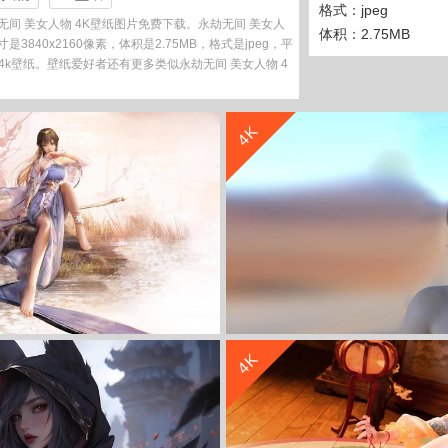
格式：jpeg
间 美女人物 4K壁纸图片免费下载。永劫无间 美女人
体积：2.75MB
寸是3840x2160像素，体积是2.75MB，格式是jpeg，平
是4k壁纸。壁纸爱好者还有更多类似永劫无间 美女人物 4
收 藏
立 即 下 载
4K
收 藏
立 即 下 载
4K
魂 殷紫萍 4K高清壁纸
3d短发女孩 脸 眼睛 动漫