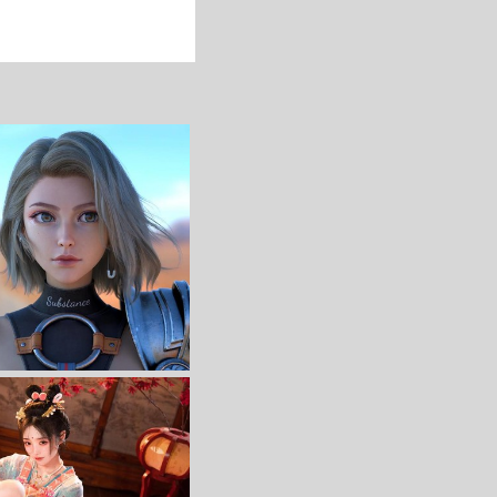
收 藏
立 即 下 载
收 藏
立 即 下 载
美女人物4k电脑壁纸