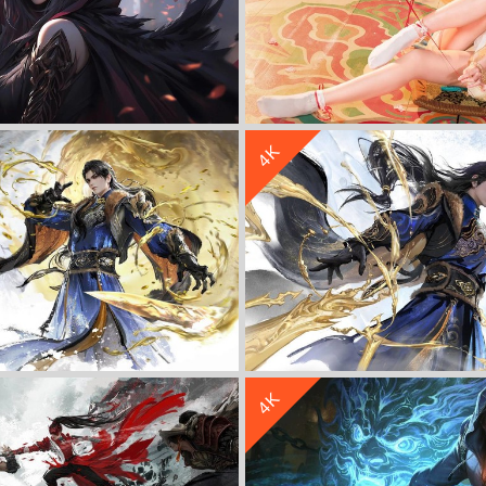
收 藏
立 即 下 载
4K
yah 美女人物4K壁纸
cos永劫无间胡桃 
收 藏
立 即 下 载
4K
炼 高清4K游戏壁纸
永劫无间 刘炼 高清