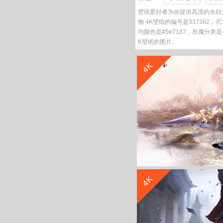
壁纸爱好者为你提供高清的永劫无
物 4K壁纸的编号是337362，尺
均颜色是#5e7187，所属分类
K壁纸的图片。
4K
4K
永劫无间 倩女幽