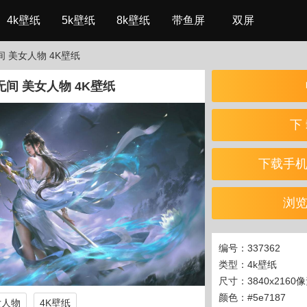
4k壁纸
5k壁纸
8k壁纸
带鱼屏
双屏
间 美女人物 4K壁纸
无间 美女人物 4K壁纸
下 
下载手
浏
编号：337362
类型：4k壁纸
尺寸：3840x2160
颜色：#5e7187
女人物
4K壁纸