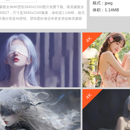
格式：jpeg
眼女神4K壁纸3840x2160图片免费下载。唯美蒙眼女
体积：1.14MB
40627，尺寸是3840x2160像素，体积是1.14MB，格式
7f，所属分类是4k壁纸。壁纸爱好者还有更多类似唯美蒙眼
。
收 藏
立 即 下 载
4K
收 藏
立 即 下 载
4K
3440x1440带鱼屏动漫壁纸
唯美 闭眼 女神 仙女 美