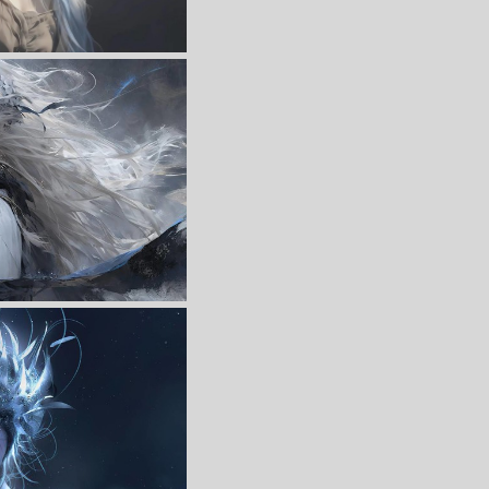
收 藏
立 即 下 载
漫壁纸3840x2160
收 藏
立 即 下 载
纸3840x2160