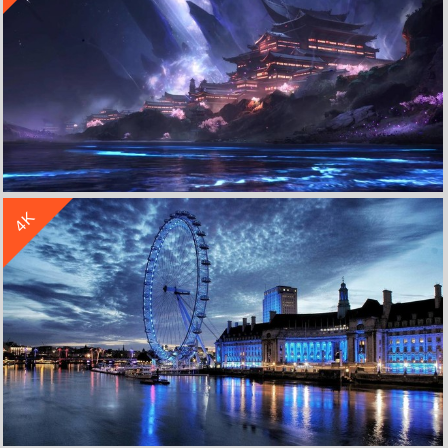
收 藏
立 即 下 载
4K
代号界 风景 夜晚 房子 灯光 4k壁纸 3840x2160
收 藏
立 即 下 载