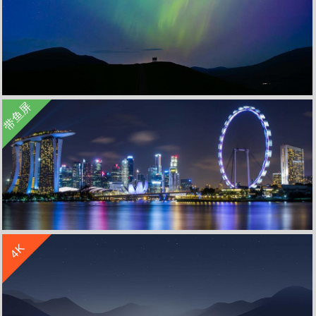
收 藏
立 即 下 载
带鱼屏
夜晚 极光 山 星空 4K高清壁纸
收 藏
立 即 下 载
4K
海边城市夜灯摩天轮风景带鱼屏壁纸