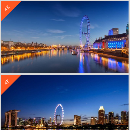
4K
夜景中的摩天轮4k壁纸
收 藏
立 即 下 载
4K
伦敦暮光之城摩天轮夜晚风景4k壁纸