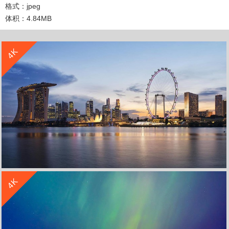
格式：jpeg
体积：4.84MB
收 藏
立 即 下 载
4K
收 藏
立 即 下 载
4K
城市夜色摩天轮海边4k壁纸