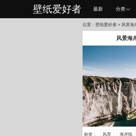
壁纸爱好者
最新
分类
位置：
壁纸爱好者
> 风景海
风景海
标签：
风景
海岸线