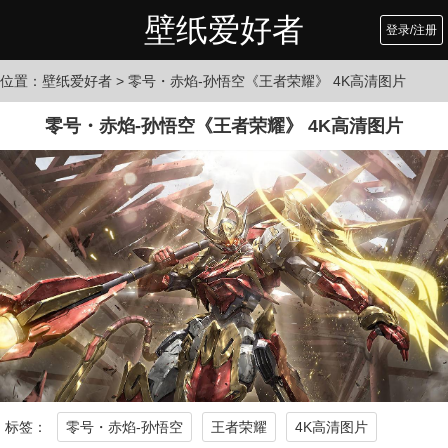
壁纸爱好者
登录/注册
位置：
壁纸爱好者
> 零号・赤焰-孙悟空《王者荣耀》 4K高清图片
零号・赤焰-孙悟空《王者荣耀》 4K高清图片
标签：
零号・赤焰-孙悟空
王者荣耀
4K高清图片