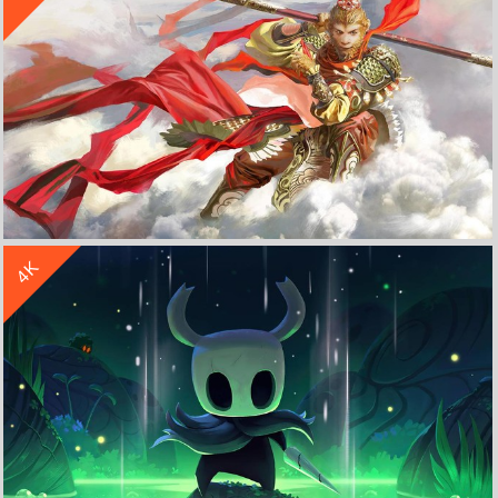
收 藏
立 即 下 载
4K
齐天大圣孙悟空 西游记 金箍棒 4K高清壁纸