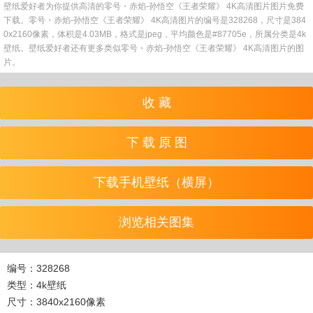
壁纸爱好者为你提供高清的零号・赤焰-孙悟空《王者荣耀》 4K高清图片图片免费
下载。零号・赤焰-孙悟空《王者荣耀》 4K高清图片的编号是328268，尺寸是384
0x2160像素，体积是4.03MB，格式是jpeg，平均颜色是#87705e，所属分类是4k
壁纸。壁纸爱好者还有更多类似零号・赤焰-孙悟空《王者荣耀》 4K高清图片的图
片。
收 藏
下 载 原 图
下载手机壁纸（横屏）
浏览相关图集
编号：328268
类型：4k壁纸
尺寸：3840x2160像素