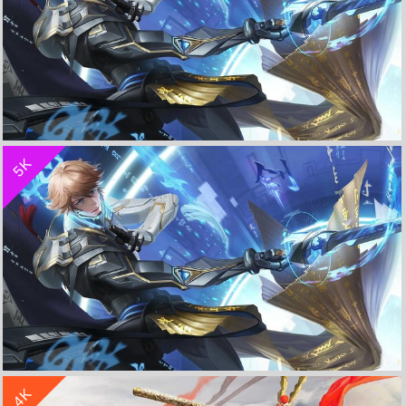
收 藏
立 即 下 载
5K
鸣剑・曳影 李白《王者荣耀》 4K高清电脑手机壁纸 编号329021
收 藏
立 即 下 载
4K
鸣剑・曳影 李白《王者荣耀》 4K高清电脑手机壁纸 编号329022