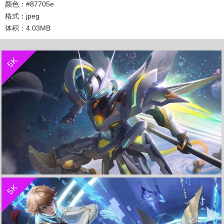
颜色：#87705e
格式：jpeg
体积：4.03MB
收 藏
立 即 下 载
5K
收 藏
立 即 下 载
5K
零号・雷霆-孙悟空《王者荣耀》 4K电脑壁纸