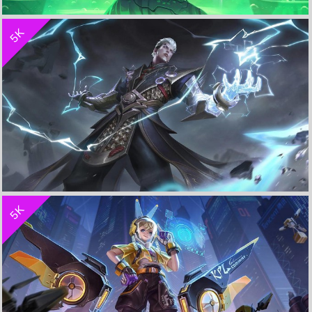
收 藏
立 即 下 载
5K
《空洞骑士 Hollow Knight》4K高清图片
收 藏
立 即 下 载
5K
雷霆之王-司空震《王者荣耀》 4K电脑桌面壁纸