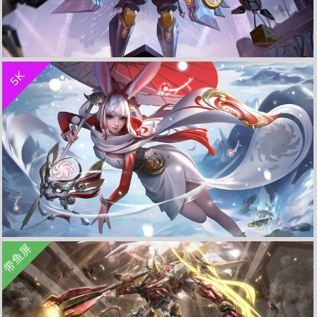
收 藏
立 即 下 载
5K
天狼运算者-孙膑《王者荣耀》 4K电脑壁纸
收 藏
立 即 下 载
带鱼屏
祈雪灵祝-公孙离《王者荣耀》 4K电脑高清壁纸