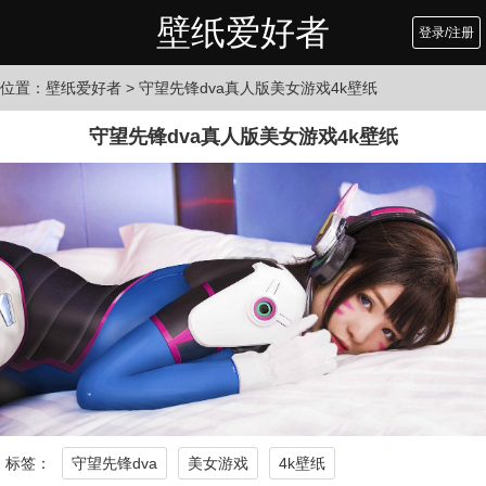
壁纸爱好者
登录/注册
位置：
壁纸爱好者
> 守望先锋dva真人版美女游戏4k壁纸
守望先锋dva真人版美女游戏4k壁纸
标签：
守望先锋dva
美女游戏
4k壁纸