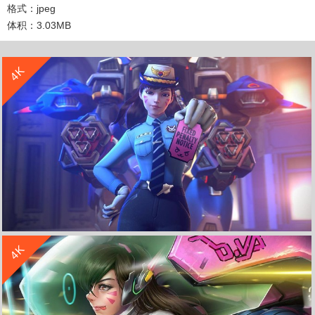
格式：jpeg
体积：3.03MB
收 藏
立 即 下 载
4K
收 藏
立 即 下 载
4K
守望先锋Dva女警察游戏4k壁纸