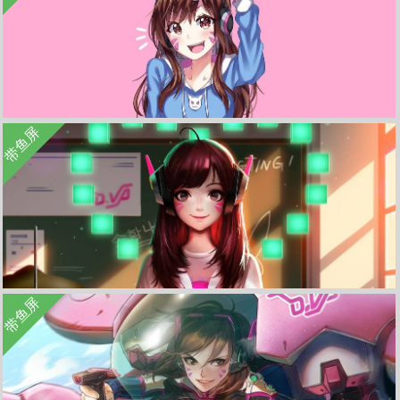
收 藏
立 即 下 载
带鱼屏
守望先锋DVA可爱手绘带鱼屏壁纸
收 藏
立 即 下 载
带鱼屏
守望先锋DVA带鱼屏壁纸 编号102412