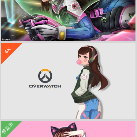
收 藏
立 即 下 载
4K
守望先锋dva电脑4k壁纸
收 藏
立 即 下 载
带鱼屏
守望先锋dva游戏4k壁纸