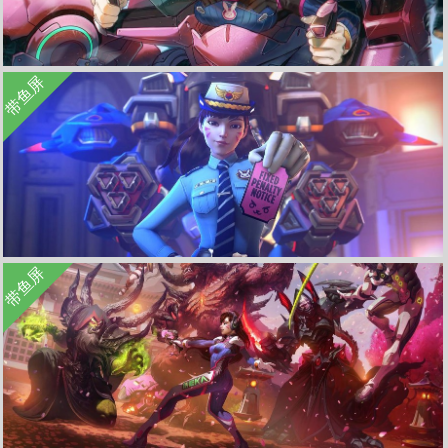
收 藏
立 即 下 载
带鱼屏
守望先锋DVA游戏原画带鱼屏壁纸
收 藏
立 即 下 载
带鱼屏
守望先锋Dva女警察带鱼屏壁纸
收 藏
立 即 下 载