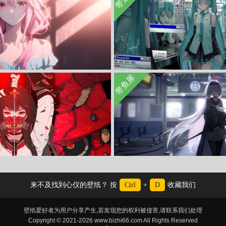
40x1440带鱼屏电脑壁纸
动漫女孩回眸3440x1
收 藏
立 即 下 载
带鱼屏
祈3440x1440带鱼屏壁纸
初音未来 站立 动漫女孩长发 3
具 3440x1440带鱼屏壁纸
蓝色档案 连裤袜 动漫女孩 长发 
来不及找到心仪的壁纸？ 按
Ctrl
+
D
收藏我们
壁纸爱好者为用户分享产生,若发现您的权利被侵害,请联系我们处理
Copyright © 2021-2026 www.bizhi66.com All Rights Reserved