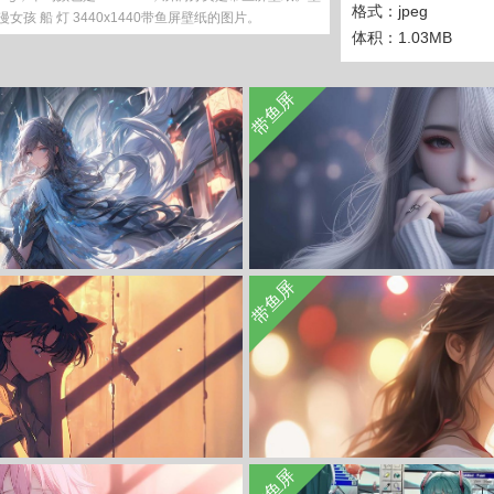
格式：jpeg
孩 船 灯 3440x1440带鱼屏壁纸的图片。
体积：1.03MB
收 藏
立 即 下 载
带鱼屏
收 藏
立 即 下 载
带鱼屏
440x1440带鱼屏壁纸
白色长发动漫女孩 围巾 344
收 藏
立 即 下 载
带鱼屏