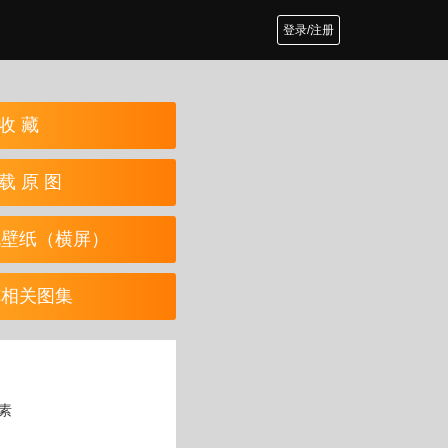
登录/注册
收 藏
载 原 图
机壁纸（横屏）
览相关图集
像素