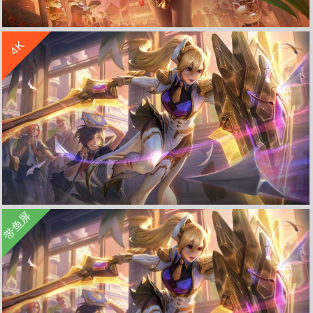
收 藏
立 即 下 载
4K
LOL英雄联盟皎月女神 烈焰仙子 黛安娜4k高清壁纸
收 藏
立 即 下 载
带鱼屏
lol英雄联盟曙光女神 战斗学院 至臻 雷欧娜4k壁纸