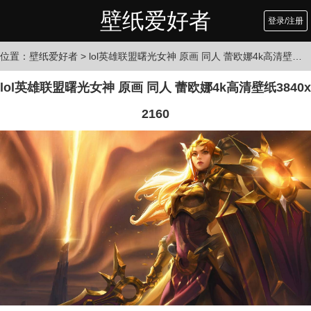
壁纸爱好者
登录/注册
位置：
壁纸爱好者
> lol英雄联盟曙光女神 原画 同人 蕾欧娜4k高清壁纸3840x2160
lol英雄联盟曙光女神 原画 同人 蕾欧娜4k高清壁纸3840x
2160