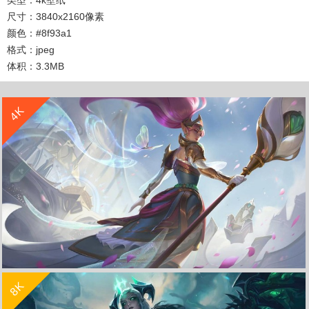
尺寸：3840x2160像素
颜色：#8f93a1
格式：jpeg
体积：3.3MB
收 藏
立 即 下 载
4K
收 藏
立 即 下 载
8K
lol英雄联盟风暴之怒 女帝 迦娜4k壁纸3840x2160