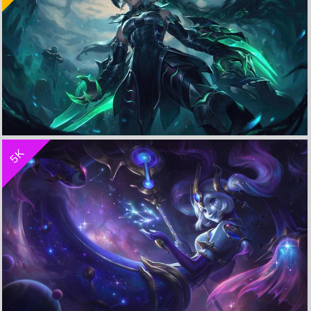
收 藏
立 即 下 载
5K
破坏之王-希瓦娜《lol英雄联盟》 4K高清壁纸
收 藏
立 即 下 载