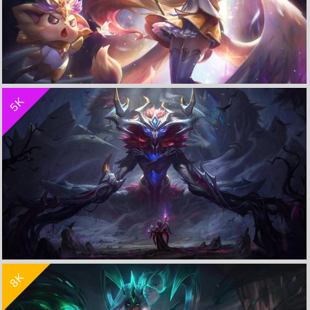
收 藏
立 即 下 载
5K
星之守护者 众星之子 索拉卡 至臻《lol英雄联盟》4k游戏超清壁纸
收 藏
立 即 下 载
8K
翠神 永恒之森 艾翁《LOL英雄联盟》4k高清电脑桌面