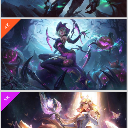
收 藏
立 即 下 载
4K
破坏之王-佛耶戈《lol英雄联盟》 4K超清电脑桌面
收 藏
立 即 下 载
5K
万圣节 魅惑女巫 伊莉斯《lol英雄联盟》4K游戏高清图片