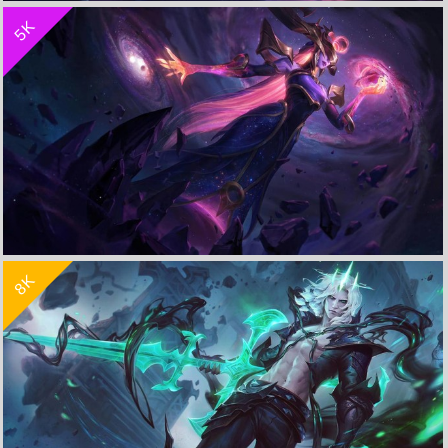
5K
星界 娜美《LOL英雄联盟》4K高清电脑壁纸
收 藏
立 即 下 载
8K
暗星女巫 丽桑卓《LOL英雄联盟》4K高清桌面壁纸