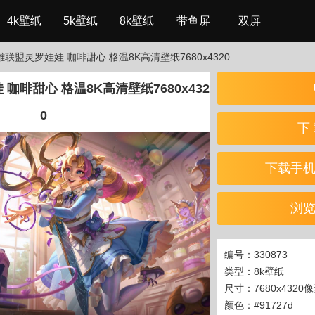
4k壁纸
5k壁纸
8k壁纸
带鱼屏
双屏
英雄联盟灵罗娃娃 咖啡甜心 格温8K高清壁纸7680x4320
咖啡甜心 格温8K高清壁纸7680x432
0
下 
下载手
浏
编号：330873
类型：8k壁纸
尺寸：7680x4320
颜色：#91727d