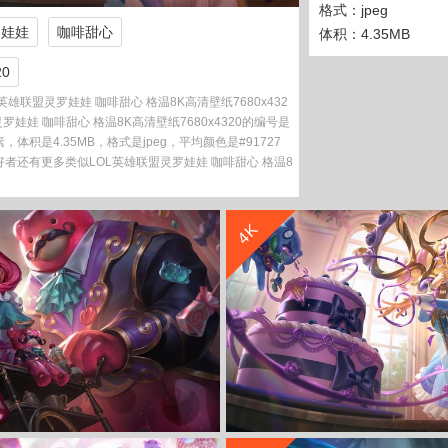
格式：jpeg
罗娃娃
咖啡甜心
体积：4.35MB
0
雄联盟灵罗娃娃 咖啡甜心 格温8K高清壁纸7680x432
娃娃 咖啡甜心 格温8K高清壁纸7680x4320的编号是
像素，体积是4.35MB，格式是jpeg，平均颜色是#91727
好者还有更多类似LOL英雄联盟灵罗娃娃 咖啡甜心 格温8
收 藏
立 即 下 载
4K
收 藏
立 即 下 载