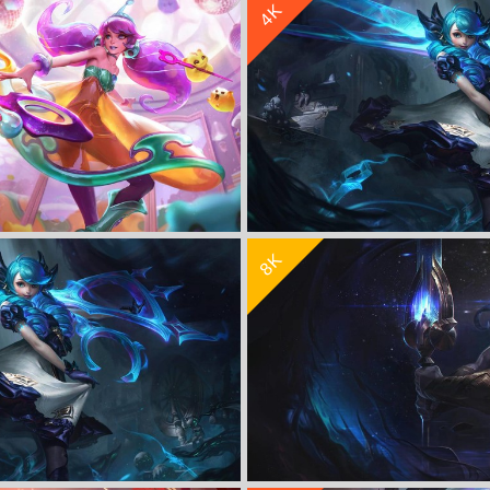
4K
甜心 安妮8K高清壁纸7680x4320
LOL英雄联盟灵罗娃娃 咖啡甜心 格温
收 藏
立 即 下 载
8K
空律动 格温8k壁纸7680x4320
LOL英雄联盟灵罗娃娃 原画 格温
收 藏
立 即 下 载