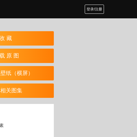
登录/注册
收 藏
载 原 图
机壁纸（横屏）
览相关图集
像素