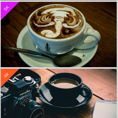
5K
咖啡蝴蝶5k壁纸
收 藏
立 即 下 载
4K
咖啡5k壁纸