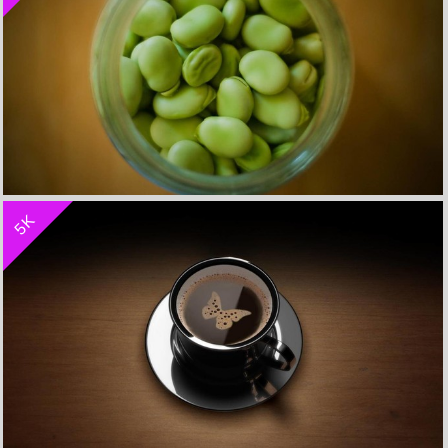
收 藏
立 即 下 载
5K
罐子扁豆5k壁纸
收 藏
立 即 下 载