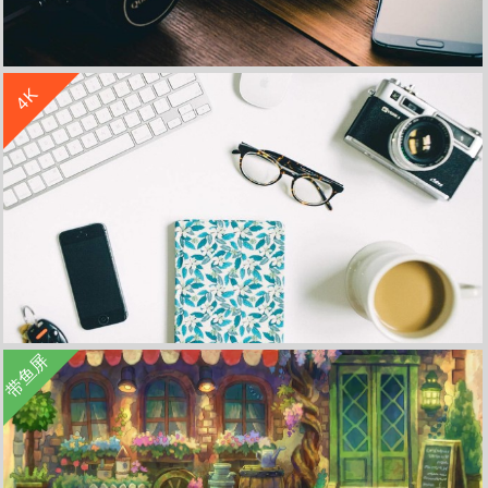
收 藏
立 即 下 载
4K
小清新静物写真咖啡相机4k壁纸
收 藏
立 即 下 载
带鱼屏
小清新静物写真相机眼镜咖啡4k壁纸