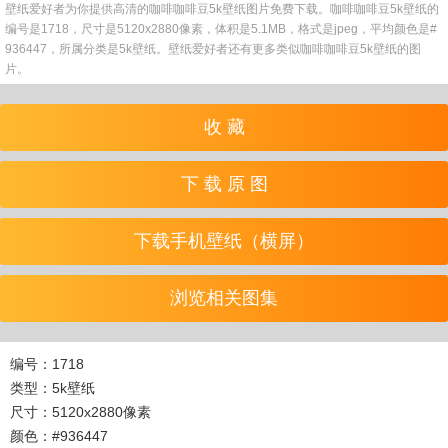
壁纸爱好者为你提供高清的咖啡咖啡豆5k壁纸图片免费下载。咖啡咖啡豆5k壁纸的
编号是1718，尺寸是5120x2880像素，体积是5.1MB，格式是jpeg，平均颜色是#
936447，所属分类是5k壁纸。壁纸爱好者还有更多类似咖啡咖啡豆5k壁纸的图
片。
收 藏
下 载 原 图
下载手机壁纸（横屏）
浏览相关图集
编号：1718
类型：5k壁纸
尺寸：5120x2880像素
颜色：#936447