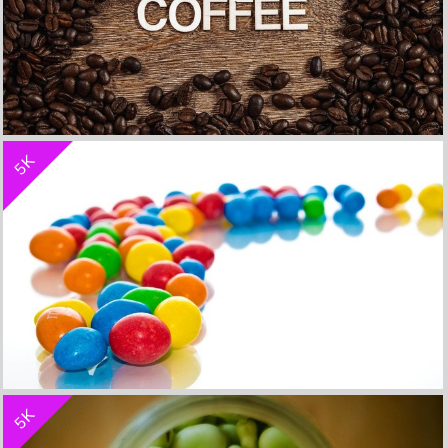
收 藏
立 即 下 载
5K
coffee 咖啡豆 4K高清标志壁纸
收 藏
立 即 下 载
5K
彩虹豆5k壁纸