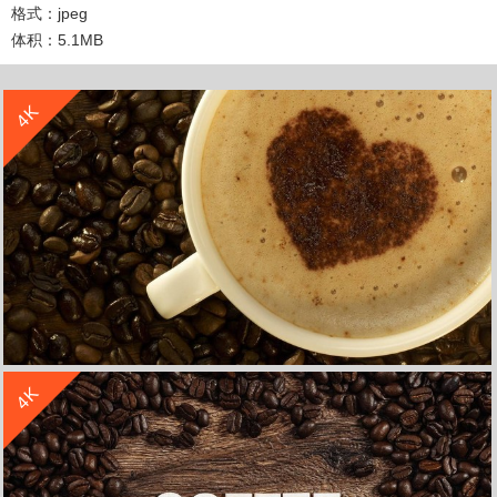
格式：jpeg
体积：5.1MB
收 藏
立 即 下 载
4K
收 藏
立 即 下 载
4K
咖啡豆拉花4k壁纸