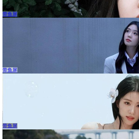
带鱼屏
白色衬衫美女章若楠 3440x1440带鱼屏高质量壁纸
立 即 下 载
收 藏
带鱼屏
花丛美女章若楠 3440x1440带鱼屏壁纸
立 即 下 载
收 藏
带鱼屏