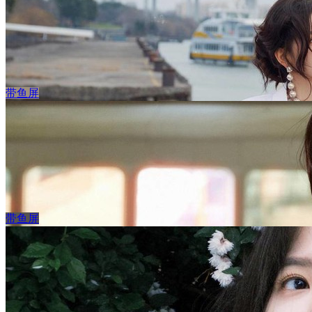
带鱼屏
带鱼屏
江边 白色衬衫美女 章若楠3440x1440带鱼屏超清壁纸
立 即 下 载
收 藏