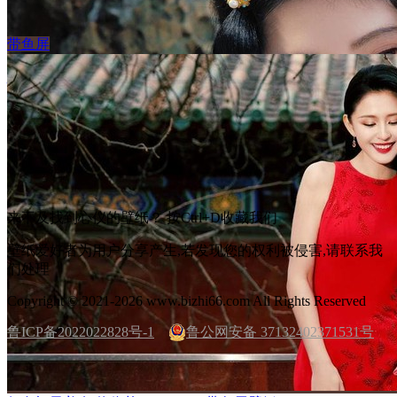
带鱼屏
性感白色内衣美女模特宁宁带鱼屏壁纸
立 即 下 载
收 藏
来不及找到心仪的壁纸？ 按
Ctrl
+
D
收藏我们
绿色古装美女鞠婧祎3440x1440带鱼屏壁纸
壁纸爱好者为用户分享产生,若发现您的权利被侵害,请联系我
立 即 下 载
收 藏
们处理
Copyright © 2021-2026 www.bizhi66.com All Rights Reserved
鲁ICP备2022022828号-1
鲁公网安备 37132402371531号