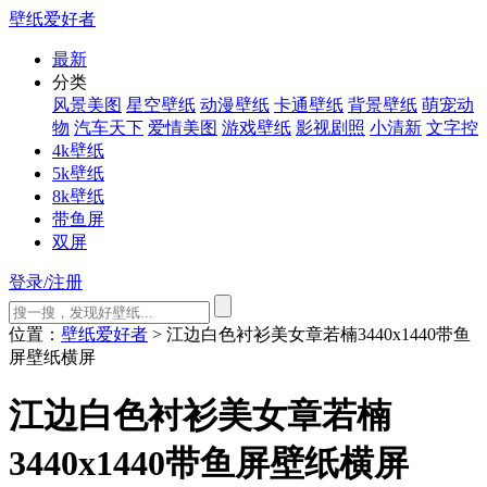
壁纸爱好者
最新
分类
风景美图
星空壁纸
动漫壁纸
卡通壁纸
背景壁纸
萌宠动
物
汽车天下
爱情美图
游戏壁纸
影视剧照
小清新
文字控
4k壁纸
5k壁纸
8k壁纸
带鱼屏
双屏
登录/注册
位置：
壁纸爱好者
> 江边白色衬衫美女章若楠3440x1440带鱼
屏壁纸横屏
江边白色衬衫美女章若楠
3440x1440带鱼屏壁纸横屏