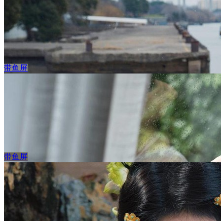
白色西服美女刘浩存3440x1440带鱼屏壁纸
立 即 下 载
收 藏
带鱼屏
海边蓝色裙子美女王楚然 3440x1440带鱼屏壁纸
立 即 下 载
收 藏
带鱼屏
白色衬衫 章若楠 3440x1440带鱼屏美女壁纸
立 即 下 载
收 藏