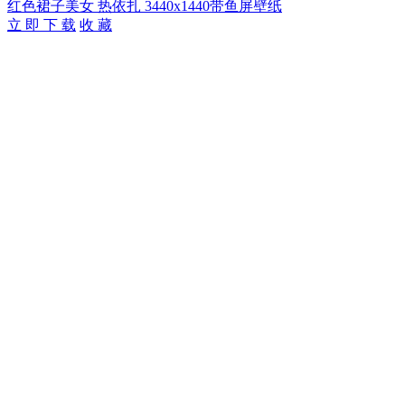
红色裙子美女 热依扎 3440x1440带鱼屏壁纸
立 即 下 载
收 藏