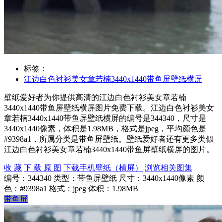
标签：
江边白色衬衫美女章若楠3440x1440带鱼屏壁纸横屏
壁纸爱好者为你提供高清的江边白色衬衫美女章若楠
3440x1440带鱼屏壁纸横屏图片免费下载。江边白色衬衫美女
章若楠3440x1440带鱼屏壁纸横屏的编号是344340，尺寸是
3440x1440像素，体积是1.98MB，格式是jpeg，平均颜色是
#9398a1，所属分类是带鱼屏壁纸。壁纸爱好者还有更多类似
江边白色衬衫美女章若楠3440x1440带鱼屏壁纸横屏的图片。
收 藏
下 载 原 图
下载手机壁纸（横屏）
浏览相关图集
编号：344340
类型：带鱼屏壁纸
尺寸：3440x1440像素
颜
色：#9398a1
格式：jpeg
体积：1.98MB
带鱼屏