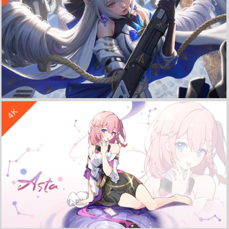
收 藏
立 即 下 载
4K
崩坏星穹铁道 布洛妮娅 同人 4K高清 游戏壁纸
收 藏
立 即 下 载