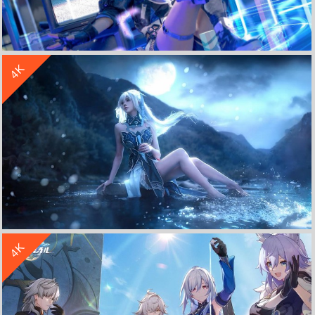
收 藏
立 即 下 载
4K
崩坏 星穹铁道 cosplay 5k 高清 壁纸
收 藏
立 即 下 载
4K
cos美女 镜流 崩坏星穹铁道 月夜 4K壁纸