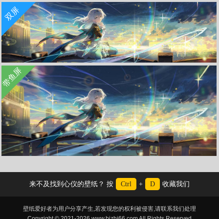
双屏
艾丝妲 崩坏星穹铁道壁纸高清桌面4k
收 藏
立 即 下 载
带鱼屏
崩坏星穹铁道 流萤 彩虹 5120x1440双屏壁纸
崩坏星穹铁道 流萤 彩虹3440x1440带鱼屏壁纸
来不及找到心仪的壁纸？ 按
Ctrl
+
D
收藏我们
壁纸爱好者为用户分享产生,若发现您的权利被侵害,请联系我们处理
Copyright © 2021-2026 www.bizhi66.com All Rights Reserved