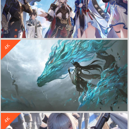
收 藏
立 即 下 载
4K
崩坏星穹铁道4K高清壁纸3840x2160
收 藏
立 即 下 载
4K
崩坏星穹铁道 丹恒饮月 4K壁纸 水龙 高清