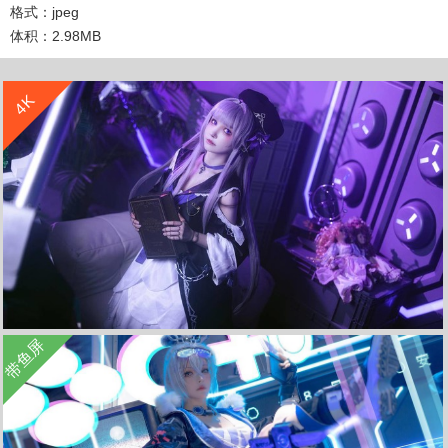
格式：jpeg
体积：2.98MB
收 藏
立 即 下 载
4K
收 藏
立 即 下 载
带鱼屏
崩坏星穹铁道 cosplay美女4k高清壁纸