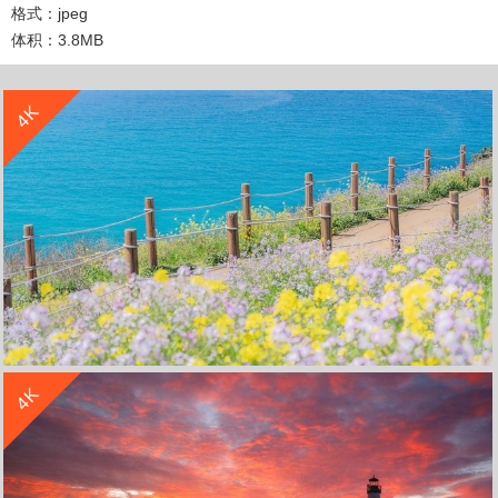
格式：jpeg
体积：3.8MB
收 藏
立 即 下 载
4K
收 藏
立 即 下 载
4K
海边 鲜花 春天 4k风景 3840x2160