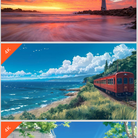
收 藏
立 即 下 载
4K
冬季日出 天空 云 海边 灯塔 4K风景壁纸
收 藏
立 即 下 载
4K
海边 火车 列车 4k风景壁纸3840x2160