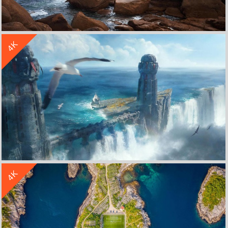
收 藏
立 即 下 载
4K
风景海滩礁石灯塔4k壁纸
收 藏
立 即 下 载
4K
海洋 白鸥 船 高塔 4K风景壁纸