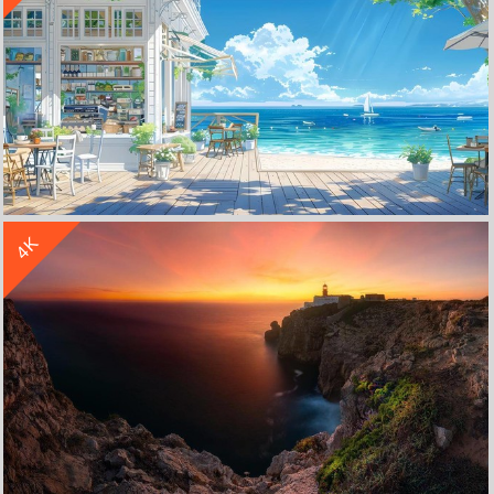
收 藏
立 即 下 载
4K
夏日海边 小店 清新 4K风景壁纸 3840x2160
收 藏
立 即 下 载