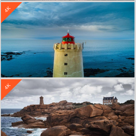
4K
海边 岩石 灯塔 夕阳黄昏4k风景壁纸3840x2160
收 藏
立 即 下 载
4K
风景海洋天堂灯塔4k壁纸