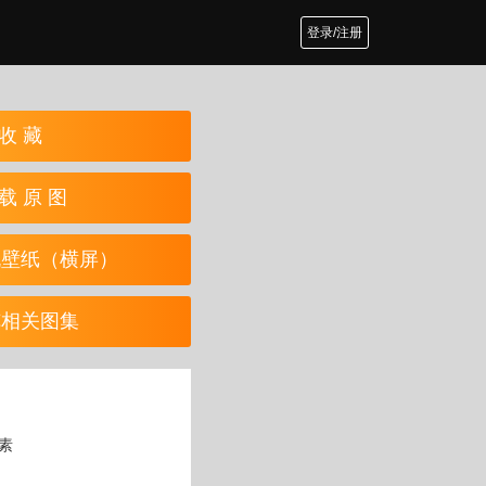
登录/注册
收 藏
载 原 图
机壁纸（横屏）
览相关图集
像素