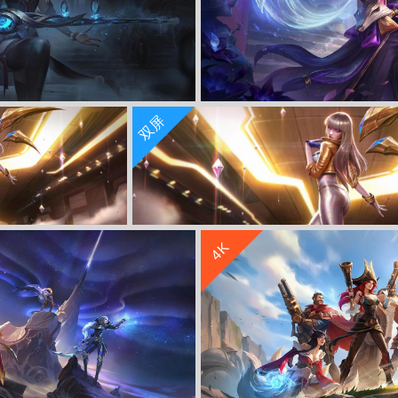
收 藏
立 即 下 载
双屏
 凯特琳 5K高清游戏壁纸
英雄联盟lol 灵魂莲华瑟
收 藏
立 即 下 载
4K
豪华带鱼屏壁纸
lol英雄联盟卡莎至臻豪华5120x