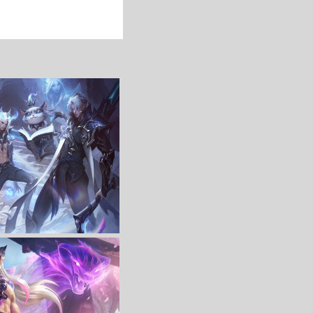
收 藏
立 即 下 载
收 藏
立 即 下 载
士团 5K高清游戏壁纸