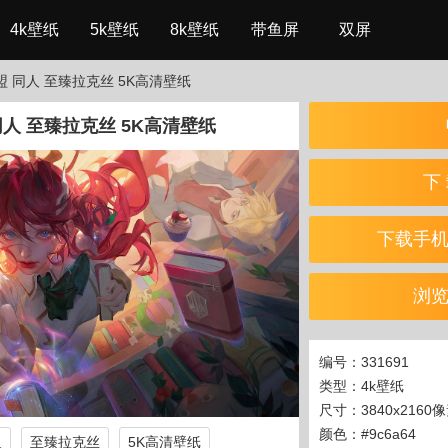
4k壁纸
5k壁纸
8k壁纸
带鱼屏
双屏
盟 同人 至臻拉克丝 5K高清壁纸
人 至臻拉克丝 5K高清壁纸
下 
下载手
浏
编号：331691
类型：4k壁纸
尺寸：3840x2160
颜色：#9c6a64
人
至臻拉克丝
5K高清壁纸