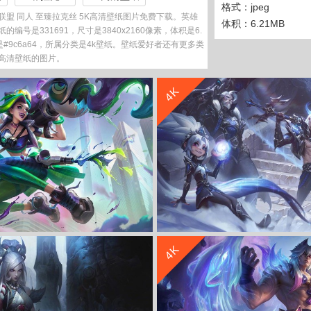
格式：jpeg
盟 同人 至臻拉克丝 5K高清壁纸图片免费下载。英雄
体积：6.21MB
的编号是331691，尺寸是3840x2160像素，体积是6.
色是#9c6a64，所属分类是4k壁纸。壁纸爱好者还有更多类
K高清壁纸的图片。
收 藏
立 即 下 载
4K
收 藏
立 即 下 载
4K
小队金克丝 4K高清壁纸
英雄联盟 lol EDG银龙骑