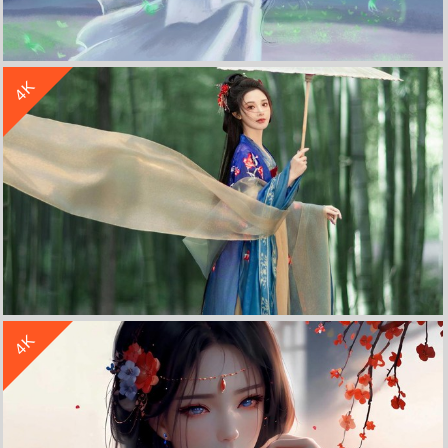
收 藏
立 即 下 载
4K
巴图BaTu 古装女孩 唯美 古风 蝴蝶 4k 动漫 壁纸
收 藏
立 即 下 载
4K
彭小苒 古风 竹林 4k高清 唯美壁纸