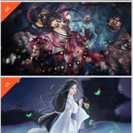
4K
《万古神帝》古风红装 女孩 战斗 战士 剑 4K高清游戏壁纸
收 藏
立 即 下 载
4K
剑网3 女孩 水底 荷花 笼子 3D 4K高清游戏壁纸