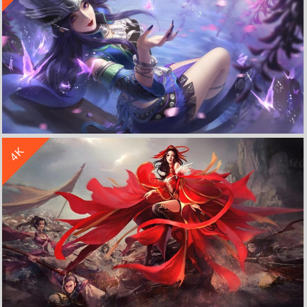
收 藏
立 即 下 载
4K
剑侠情缘3 毒姐 水池 花 蝴蝶 4K高清游戏壁纸
收 藏
立 即 下 载