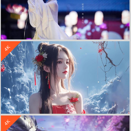
收 藏
立 即 下 载
4K
赘婿胡丹丹 唯美古装剧照 4k高清壁纸 3840x2160
收 藏
立 即 下 载
4K
唯美古风女子 红衣 红花 4K动漫壁纸 3840x2160