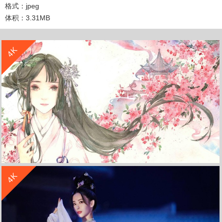
格式：jpeg
体积：3.31MB
收 藏
立 即 下 载
4K
收 藏
立 即 下 载
4K
海棠唯美古风女子 4K动漫壁纸