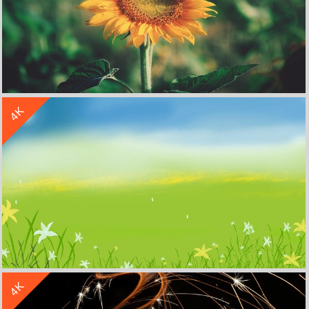
收 藏
立 即 下 载
4K
小清新植物向日葵4k壁纸
收 藏
立 即 下 载
4K
原创 简约风景 小清新 蓝天 小草 花朵 4k壁纸背景