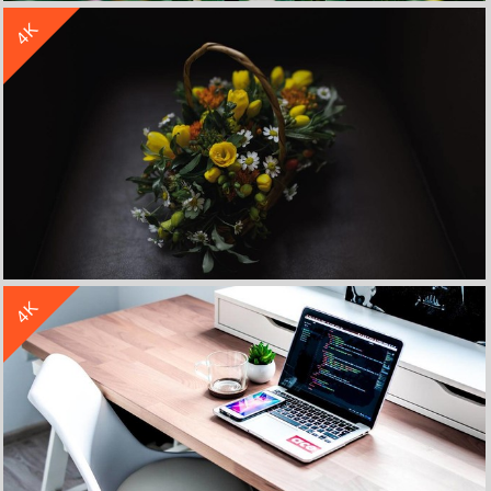
4K
小清新花朵郁金香4k高清壁纸
收 藏
立 即 下 载
4K
小清新花朵花篮4k高清壁纸