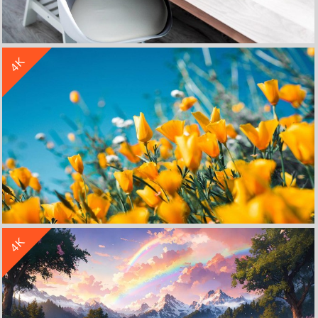
收 藏
立 即 下 载
4K
风景小清新室内Apple4k高清壁纸
收 藏
立 即 下 载
4K
小清新花朵4k图片