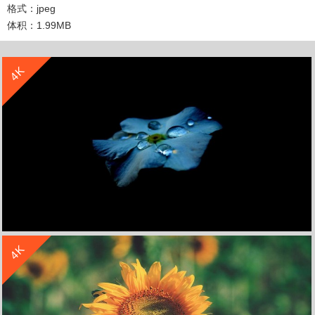
格式：jpeg
体积：1.99MB
收 藏
立 即 下 载
4K
收 藏
立 即 下 载
4K
小清新花朵静物写真4k壁纸