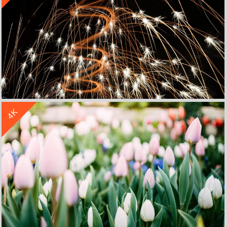
收 藏
立 即 下 载
4K
风景小清新烟花4k壁纸
收 藏
立 即 下 载