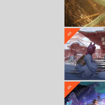
4K
斗罗大陆 千仞雪 动漫
4K
和服 女孩 猫 阳光 阶