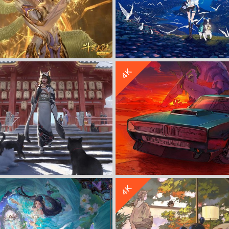
收 藏
立 即 下 载
4K
 高清4k电脑壁纸 4k手机壁纸
初音未来 小狗 鸟儿 海鸥 大海 
收 藏
立 即 下 载
4K
梯 面具 兽耳 雪 4K高清动漫壁纸
女生 车子 晚霞 大型机器