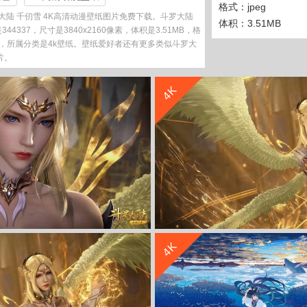
格式：jpeg
陆 千仞雪 4K高清动漫壁纸图片免费下载。斗罗大陆
体积：3.51MB
4337，尺寸是3840x2160像素，体积是3.51MB，格
069，所属分类是4k壁纸。壁纸爱好者还有更多类似斗罗大
片。
收 藏
立 即 下 载
4K
收 藏
立 即 下 载
4K
千仞雪4k高清壁纸
斗罗大陆 千仞雪4k壁纸