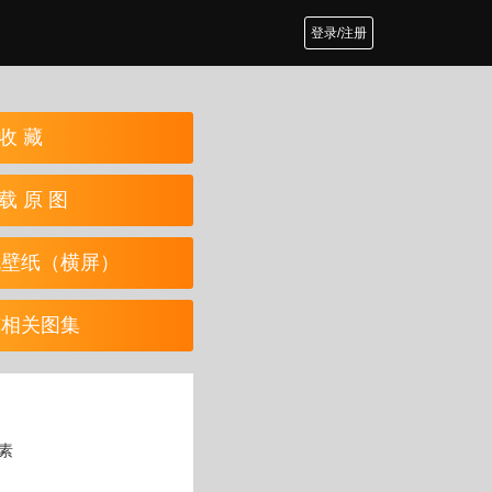
登录/注册
收 藏
载 原 图
机壁纸（横屏）
览相关图集
像素