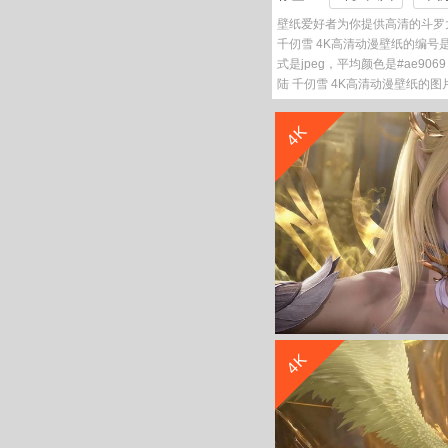
壁纸爱好者为你提供高清的斗罗大
千仞雪 4K高清动漫壁纸的编号是34
式是jpeg，平均颜色是#ae9
陆 千仞雪 4K高清动漫壁纸的图
4K
4K
斗罗大陆