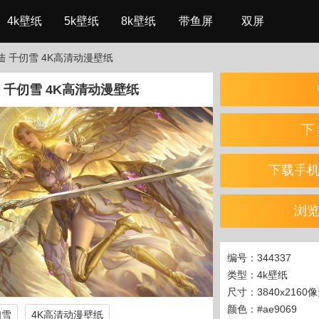
4k壁纸
5k壁纸
8k壁纸
带鱼屏
双屏
陆 千仞雪 4K高清动漫壁纸
 千仞雪 4K高清动漫壁纸
下 
下载手
浏
编号：344337
类型：4k壁纸
尺寸：3840x2160
颜色：#ae9069
仞雪
4K高清动漫壁纸