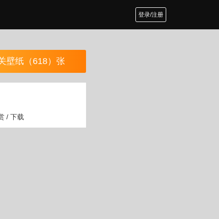
登录/注册
关壁纸（618）张
 / 下载