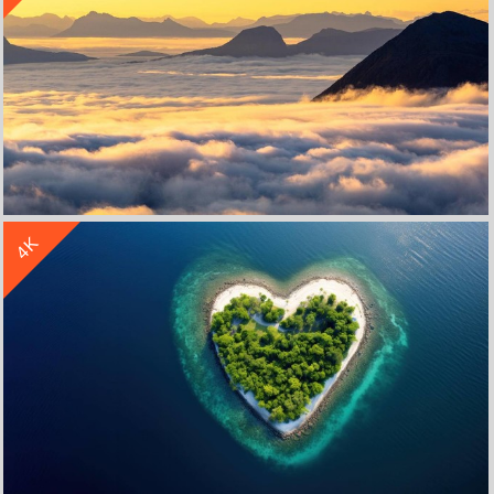
收 藏
立 即 下 载
4K
美丽的日出 山峦倒立 云海 4k风景高清壁纸
收 藏
立 即 下 载