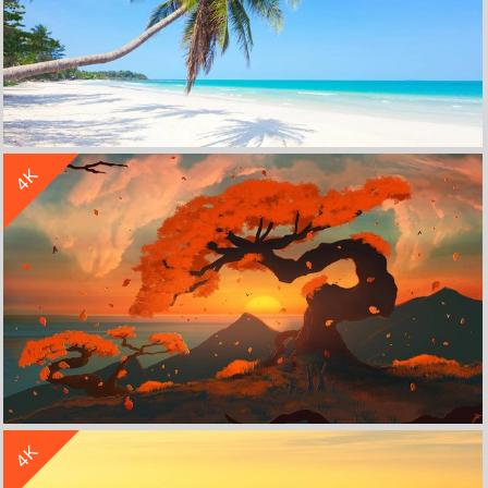
收 藏
立 即 下 载
4K
热带 海边 沙滩 蓝色大海 4k风景壁纸 3840x2160
收 藏
立 即 下 载
4K
唯美秋天日落 树 红叶 天空 云 海边 山4K风景壁纸