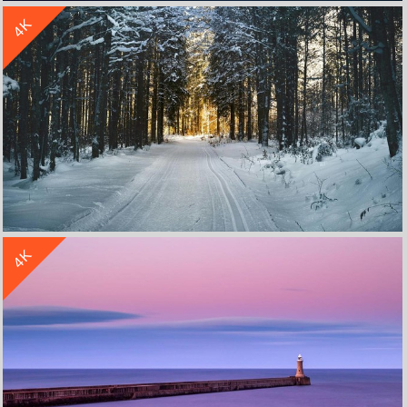
4K
心形岛 蓝色大海 4k风景壁纸
收 藏
立 即 下 载
4K
树林 阳光 雪景 4k风景 3840x2160