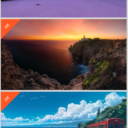
收 藏
立 即 下 载
4K
海边码头灯塔4k风景壁纸3840x2160
收 藏
立 即 下 载
4K
海边 岩石 灯塔 夕阳黄昏4k风景壁纸3840x2160