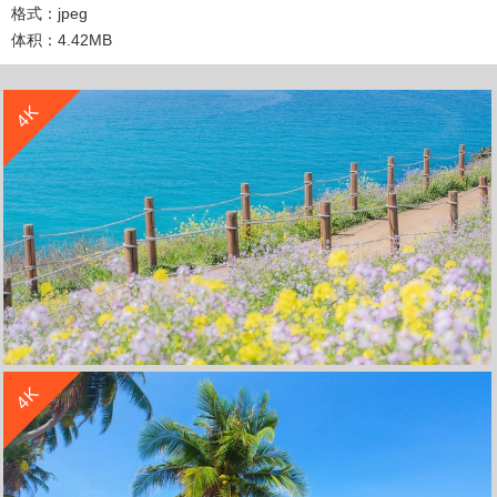
格式：jpeg
体积：4.42MB
收 藏
立 即 下 载
4K
收 藏
立 即 下 载
4K
海边 鲜花 春天 4k风景 3840x2160