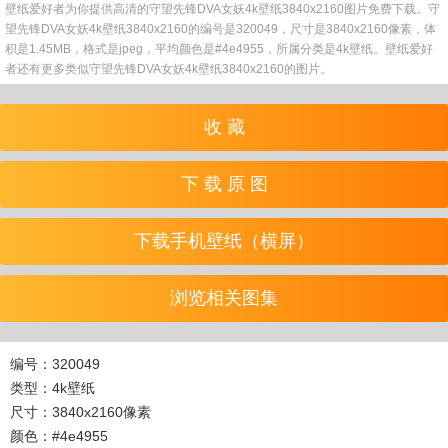
壁纸爱好者为你提供高清的守望先锋DVA女妖4k壁纸3840x2160图片免费下载。守
望先锋DVA女妖4k壁纸3840x2160的编号是320049，尺寸是3840x2160像素，体
积是1.45MB，格式是jpeg，平均颜色是#4e4955，所属分类是4k壁纸。壁纸爱好
者还有更多类似守望先锋DVA女妖4k壁纸3840x2160的图片。
收 藏
下 载 原 图
下载手机壁纸（横屏）
浏览相关图集
编号：320049
类型：4k壁纸
尺寸：3840x2160像素
颜色：#4e4955